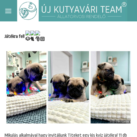
Skip
to
content
Játékra fel!
Mikulás alkalmával hagy invitáljunk Titeket egy kis kvíz játékra! 11 db