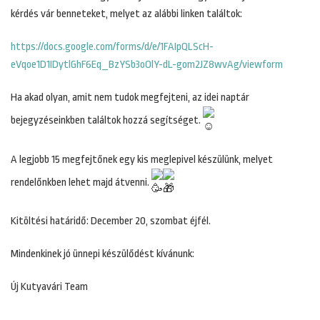
kérdés vár benneteket, melyet az alábbi linken találtok:
https://docs.google.com/forms/d/e/1FAIpQLScH-
eVqoe1D1IDytlGhF6Eq_BzYSb3oOlY-dL-gom2JZ8wvAg/viewform
Ha akad olyan, amit nem tudok megfejteni, az idei naptár
bejegyzéseinkben találtok hozzá segítséget.
A legjobb 15 megfejtőnek egy kis meglepivel készülünk, melyet
rendelőnkben lehet majd átvenni.
Kitöltési határidő: December 20, szombat éjfél.
Mindenkinek jó ünnepi készülődést kívánunk:
Új Kutyavári Team